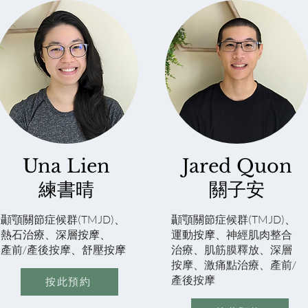
Una Lien
Jared Quon
練書晴
關子安
顳顎關節症候群(TMJD)、
顳顎關節症候群(TMJD)、
熱石治療、深層按摩、
運動按摩、
神經肌肉整合
產前/產後按摩
、舒壓按摩
治療、肌筋膜釋放、深層
按摩、激痛點治療、產前/
產後按摩
按此預約