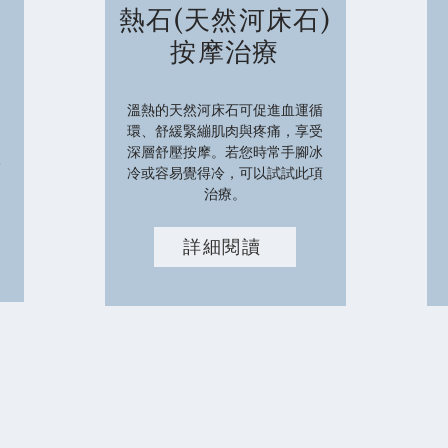
熱石(天然河床石)
按摩治療
溫熱的天然河床石可促進血運循
環、舒緩緊繃肌肉與疼痛，享受
肉
深層舒壓按摩。若您時常手腳冰
高
冷或容易覺得冷，可以試試此項
治療。
詳細閱讀