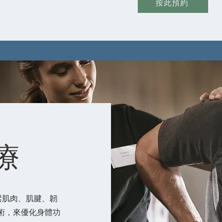
按此預約
療
鬆肌肉、肌腱、韌
技術，來優化身體功