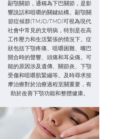
顳顎關節，通稱為下巴關節，是影
響說話和咀嚼的關鍵結構。顳顎關
節症候群(TMJD/TMD)可視為現代
社會中常見的文明病，特別是在高
工作壓力和生活緊張的情況下。症
狀包括下顎疼痛、咀嚼困難、嘴巴
開合時的聲響、頭痛和耳朵痛。可
能的原因涉及遺傳、關節炎、下顎
受傷和咀嚼肌緊繃等。及時尋求按
摩治療對於治療過程至關重要，有
助於改善下顎功能和整體健康。