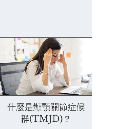
什麼是顳顎關節症候
群(TMJD)？